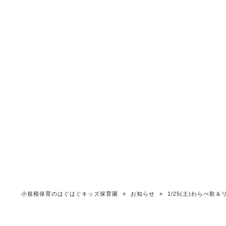
小規模保育のはぐはぐキッズ保育園
»
お知らせ
»
1/25(土)わらべ歌