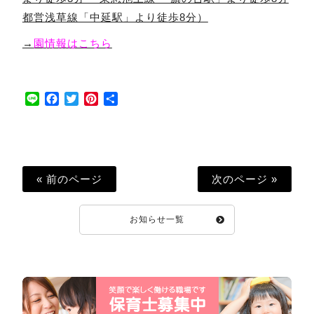
都営浅草線「中延駅」より徒歩8分）
→
園情報はこちら
Line
Facebook
Twitter
Pinterest
共
有
« 前のページ
次のページ »
お知らせ一覧